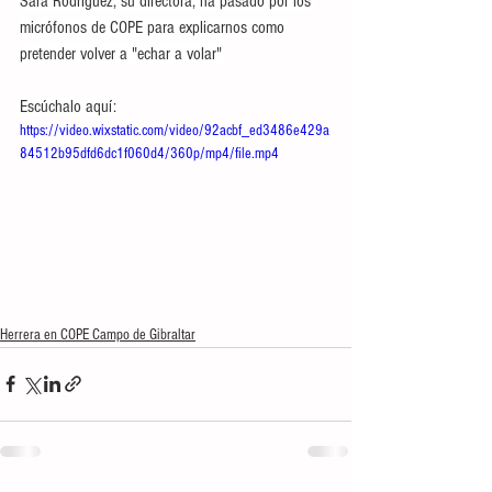
Sara Rodríguez, su directora, ha pasado por los 
micrófonos de COPE para explicarnos como 
pretender volver a "echar a volar"
Escúchalo aquí:
https://video.wixstatic.com/video/92acbf_ed3486e429a
84512b95dfd6dc1f060d4/360p/mp4/file.mp4
Herrera en COPE Campo de Gibraltar