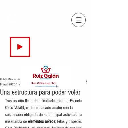
COPE
CAMPO DE GIBRALTAR
94.7 FM
EN DIRECTO
Rubén García Perea
8 sept 2020
1 min de lectura
Una estructura para poder volar
Tras un año lleno de dificultades para la 
Escuela 
Circo Volátil
, el curso pasado acabó con la 
suspensión obligada de su principal actividad, la 
enseñanza de 
elementos aéreos
; telas y trapecio. 