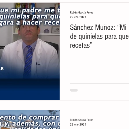
Rubén García Perea
22 ene 2021
Sánchez Muñoz: “Mi p
de quinielas para que
recetas”
Rubén García Perea
22 ene 2021