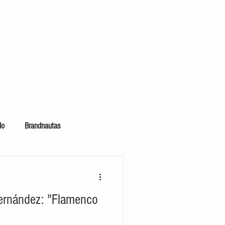
do
Brandnautas
 bolsillo
Hernández: "Flamenco