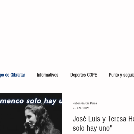
o de Gibraltar
Informativos
Deportes COPE
Punto y segui
tores
Crónicas del Mar
Ecología en la frontera
Economía de
Rubén García Perea
25 ene 2021
José Luis y Teresa 
solo hay uno"