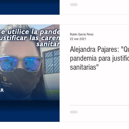
Rubén García Perea
22 ene 2021
Alejandra Pajares: "Qu
pandemia para justifi
sanitarias"