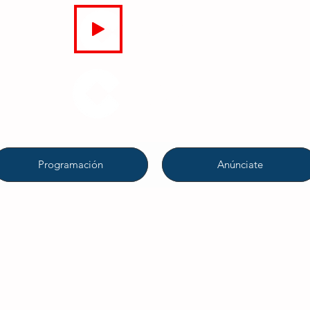
EN DIRECTO
COPE
CAMPO DE GIBRALTAR
94.7 FM
Programación
Anúnciate