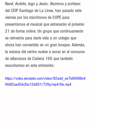
Narel, Andrés, Iago y Jesús: Alumnos y profesor 
del CEIP Santiago de La Línea, han pasado este 
viernes por los micrófonos de COPE para 
presentarnos el musical que estrenarán el próximo 
21 de forma online. Un grupo que continuamente 
se reinventa para darle vida a un colegio que 
ahora han convertido en un gran bosque. Además, 
la música del centro vuelve a sonar en el concurso 
de villancicos de Cadena 100 que también 
escuchamos en esta entrevista: 
https://video.wixstatic.com/video/92acbf_ee7b66088e4
f4482aad5dc2bc12ddf31/720p/mp4/file.mp4