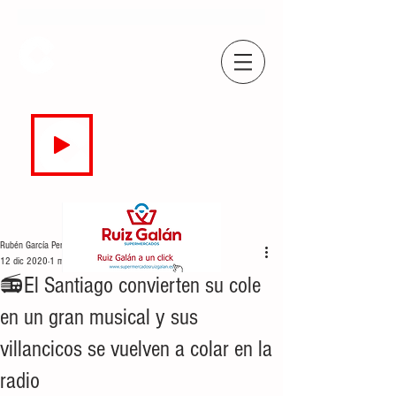
COPE
CAMPO DE GIBRALTAR
94.7 FM
EN DIRECTO
Rubén García Perea
12 dic 2020
1 min de lectura
📻El Santiago convierten su cole
en un gran musical y sus
villancicos se vuelven a colar en la
radio