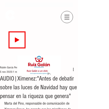
COPE
CAMPO DE GIBRALTAR
94.7 FM
EN DIRECTO
Rubén García Perea
5 nov 2020
1 min de lectura
AUDIO|Ximenez:"Antes de debatir
sobre las luces de Navidad hay que
pensar en la riqueza que genera"
Marta del Pino, responsable de comunicación de 