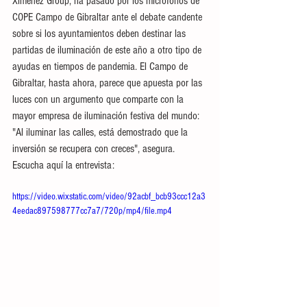
Ximenez Group, ha pasado por los micrófonos de 
COPE Campo de Gibraltar ante el debate candente 
sobre si los ayuntamientos deben destinar las 
partidas de iluminación de este año a otro tipo de 
ayudas en tiempos de pandemia. El Campo de 
Gibraltar, hasta ahora, parece que apuesta por las 
luces con un argumento que comparte con la 
mayor empresa de iluminación festiva del mundo: 
"Al iluminar las calles, está demostrado que la 
inversión se recupera con creces", asegura. 
Escucha aquí la entrevista:
https://video.wixstatic.com/video/92acbf_bcb93ccc12a3
4eedac897598777cc7a7/720p/mp4/file.mp4