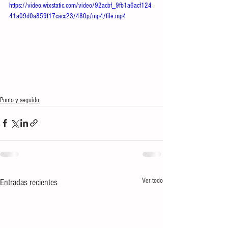
https://video.wixstatic.com/video/92acbf_9fb1a6acf124
41a09d0a859f17cacc23/480p/mp4/file.mp4
Punto y seguido
Ver todo
Entradas recientes