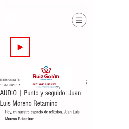
COPE
CAMPO DE GIBRALTAR
94.7 FM
EN DIRECTO
Rubén García Perea
18 dic 2020
1 min de lectura
AUDIO | Punto y seguido: Juan
Luis Moreno Retamino
Hoy, en nuestro espacio de reflexión, Juan Luis 
Moreno Retamino: