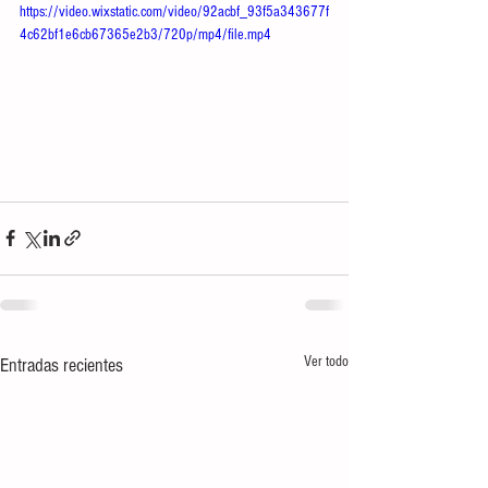
https://video.wixstatic.com/video/92acbf_93f5a343677f
4c62bf1e6cb67365e2b3/720p/mp4/file.mp4
Ver todo
Entradas recientes