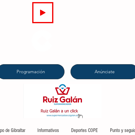
EN DIRECTO
COPE
CAMPO DE GIBRALTAR
94.7 FM
Programación
Anúnciate
o de Gibraltar
Informativos
Deportes COPE
Punto y segui