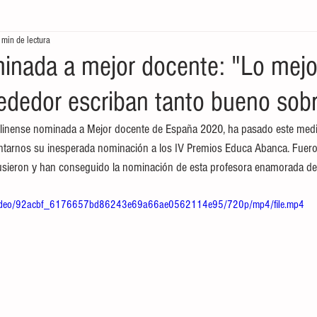
 min de lectura
tores
Crónicas del Mar
Ecología en la frontera
Economía de
nada a mejor docente: "Lo mejo
rededor escriban tanto bueno sobr
linense nominada a Mejor docente de España 2020, ha pasado este medio
ontarnos su inesperada nominación a los IV Premios Educa Abanca. Fue
usieron y han conseguido la nominación de esta profesora enamorada de 
om/video/92acbf_6176657bd86243e69a66ae0562114e95/720p/mp4/file.mp4