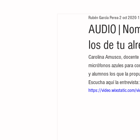
Rubén García Perea
2 oct 2020
1
Te queremos ver
Arrancamos mo
AUDIO|Nomi
los de tu al
Carolina Amusco, docente 
micrófonos azules para c
y alumnos los que la prop
Escucha aquí la entrevista:
https://video.wixstatic.c