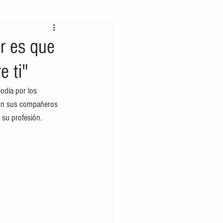
 bolsillo
r es que
e ti"
día por los 
ron sus compañeros 
su profesión. 