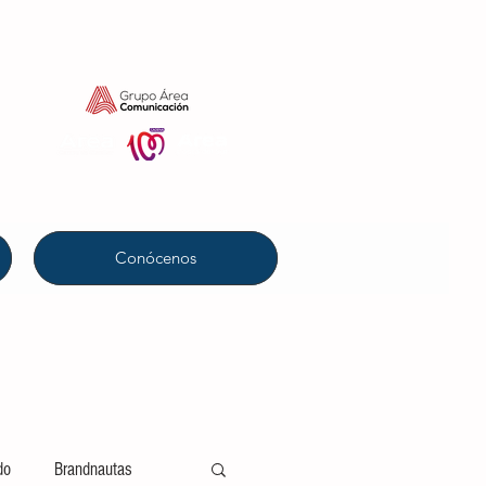
Conócenos
do
Brandnautas