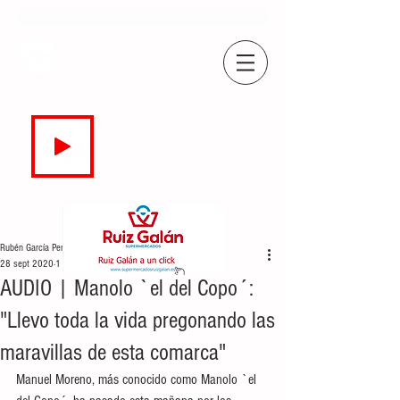
COPE
CAMPO DE GIBRALTAR
94.7 FM
EN DIRECTO
Rubén García Perea
28 sept 2020
1 min de lectura
AUDIO | Manolo `el del Copo´:
"Llevo toda la vida pregonando las
maravillas de esta comarca"
Manuel Moreno, más conocido como Manolo `el 