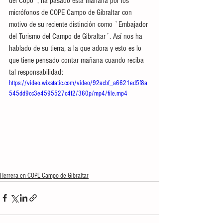
del Copo´, ha pasado esta mañana por los 
micrófonos de COPE Campo de Gibraltar con 
motivo de su reciente distinción como `Embajador 
del Turismo del Campo de Gibraltar´. Así nos ha 
hablado de su tierra, a la que adora y esto es lo 
que tiene pensado contar mañana cuando reciba 
tal responsabilidad: 
https://video.wixstatic.com/video/92acbf_a6621ed5f8a
545dd9cc3e4595527c4f2/360p/mp4/file.mp4
Herrera en COPE Campo de Gibraltar