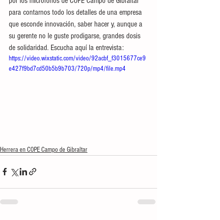
por los micrófonos de COPE Campo de Gibraltar 
para contarnos todo los detalles de una empresa 
que esconde innovación, saber hacer y, aunque a 
su gerente no le guste prodigarse, grandes dosis 
de solidaridad. Escucha aquí la entrevista:
https://video.wixstatic.com/video/92acbf_f3015677ce9
e427f9bd7cd50b5b9b703/720p/mp4/file.mp4
Herrera en COPE Campo de Gibraltar