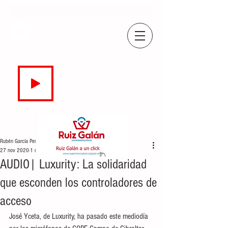
COPE
CAMPO DE GIBRALTAR
94.7 FM
EN DIRECTO
Rubén García Perea
27 nov 2020
1 min de lectura
AUDIO| Luxurity: La solidaridad
que esconden los controladores de
acceso
José Yceta, de Luxurity, ha pasado este mediodía 