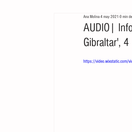
Ana Molina
4 may 2021
0 min de
Te queremos ver
Arrancamos mo
AUDIO| Info
Gibraltar',
https://video.wixstatic.c