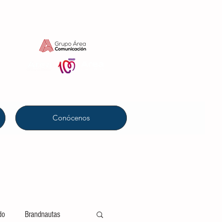
Conócenos
do
Brandnautas