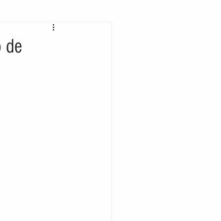
 bolsillo
o de