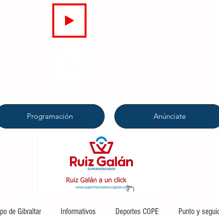
EN DIRECTO
COPE
CAMPO DE GIBRALTAR
94.7 FM
Programación
Anúnciate
o de Gibraltar
Informativos
Deportes COPE
Punto y segui