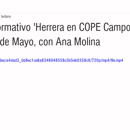
 lectura
tores
Crónicas del Mar
Ecología en la frontera
Economía de
rmativo 'Herrera en COPE Camp
 4 de Mayo, con Ana Molina
om/video/a4dad3_bb8ec1ce8a8348948558c3b5eb0358c9/720p/mp4/file.mp4