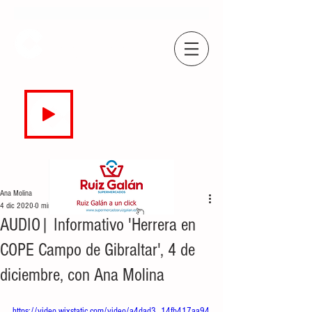
COPE
CAMPO DE GIBRALTAR
94.7 FM
EN DIRECTO
Ana Molina
4 dic 2020
0 min de lectura
AUDIO| Informativo 'Herrera en
COPE Campo de Gibraltar', 4 de
diciembre, con Ana Molina
https://video.wixstatic.com/video/a4dad3_14fb417aa94