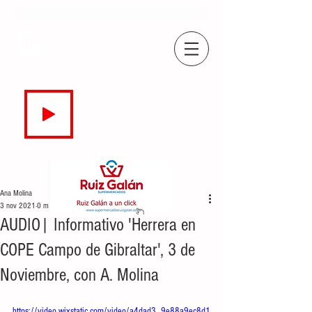
COPE
CAMPO DE GIBRALTAR
94.7 FM
EN DIRECTO
Ana Molina
3 nov 2021
0 min de lectura
AUDIO| Informativo 'Herrera en
COPE Campo de Gibraltar', 3 de
Noviembre, con A. Molina
https://video.wixstatic.com/video/a4dad3_9e88a9ec8d1