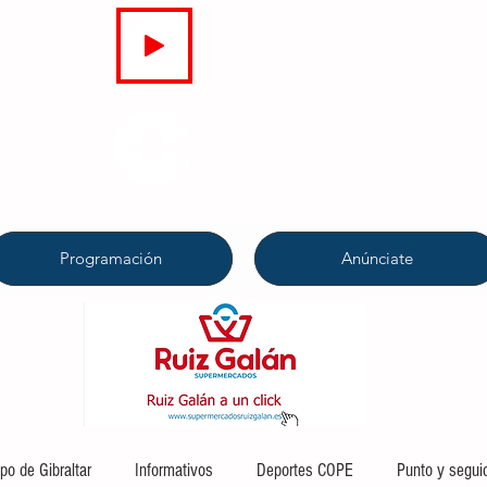
EN DIRECTO
COPE
CAMPO DE GIBRALTAR
94.7 FM
Programación
Anúnciate
o de Gibraltar
Informativos
Deportes COPE
Punto y segui