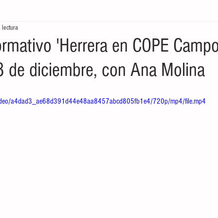
 lectura
tores
Crónicas del Mar
Ecología en la frontera
Economía de
rmativo 'Herrera en COPE Camp
28 de diciembre, con Ana Molina
om/video/a4dad3_ae68d391d44e48aa8457abcd805fb1e4/720p/mp4/file.mp4