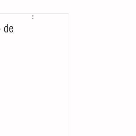
 bolsillo
o de