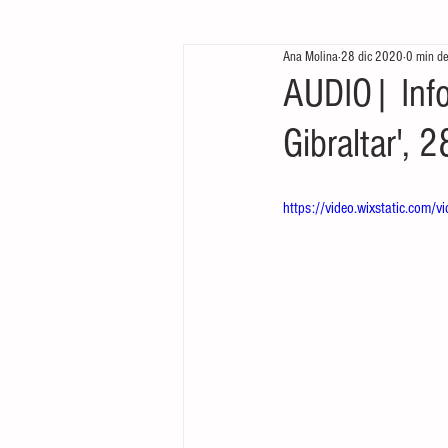
Ana Molina
28 dic 2020
0 min de
Te queremos ver
Arrancamos mo
AUDIO| Info
Gibraltar', 
https://video.wixstatic.c