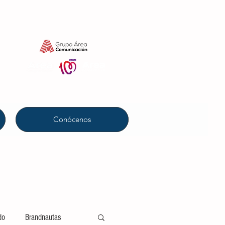
Conócenos
do
Brandnautas