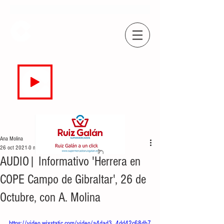
COPE
CAMPO DE GIBRALTAR
94.7 FM
EN DIRECTO
Ana Molina
26 oct 2021
0 min de lectura
AUDIO| Informativo 'Herrera en
COPE Campo de Gibraltar', 26 de
Octubre, con A. Molina
https://video.wixstatic.com/video/a4dad3_4dd42c68db7