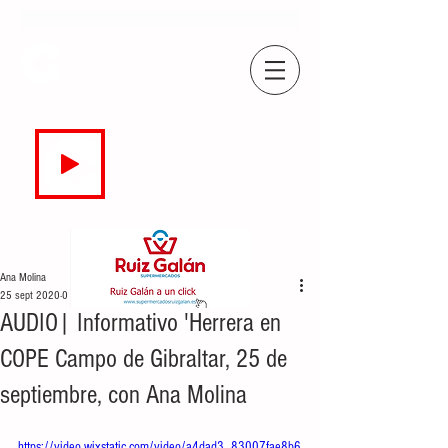
COPE
CAMPO DE GIBRALTAR
94.7 FM
EN DIRECTO
Ana Molina
25 sept 2020
0 min de lectura
AUDIO| Informativo 'Herrera en
COPE Campo de Gibraltar, 25 de
septiembre, con Ana Molina
https://video.wixstatic.com/video/a4dad3_83007fae8b6