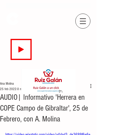
COPE
CAMPO DE GIBRALTAR
94.7 FM
EN DIRECTO
Ana Molina
25 feb 2022
0 min de lectura
AUDIO| Informativo 'Herrera en
COPE Campo de Gibraltar', 25 de
Febrero, con A. Molina
https://video.wixstatic.com/video/a4dad3_de3699f6e6e