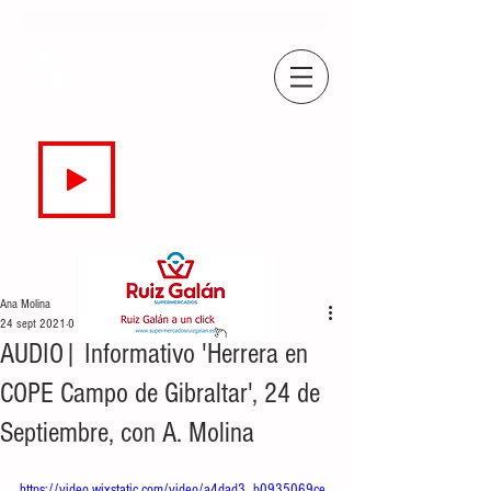
COPE
CAMPO DE GIBRALTAR
94.7 FM
EN DIRECTO
Ana Molina
24 sept 2021
0 min de lectura
AUDIO| Informativo 'Herrera en
COPE Campo de Gibraltar', 24 de
Septiembre, con A. Molina
https://video.wixstatic.com/video/a4dad3_b0935069ce