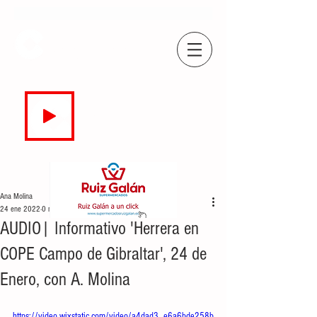
COPE
CAMPO DE GIBRALTAR
94.7 FM
EN DIRECTO
Ana Molina
24 ene 2022
0 min de lectura
AUDIO| Informativo 'Herrera en
COPE Campo de Gibraltar', 24 de
Enero, con A. Molina
https://video.wixstatic.com/video/a4dad3_e6a6bde258b