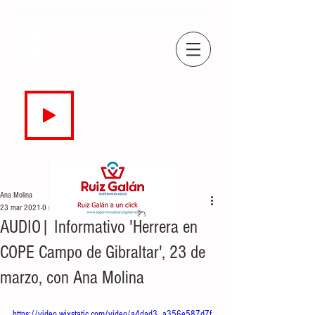
COPE
CAMPO DE GIBRALTAR
94.7 FM
EN DIRECTO
Ana Molina
23 mar 2021
0 min de lectura
AUDIO| Informativo 'Herrera en
COPE Campo de Gibraltar', 23 de
marzo, con Ana Molina
https://video.wixstatic.com/video/a4dad3_a356e587d7f