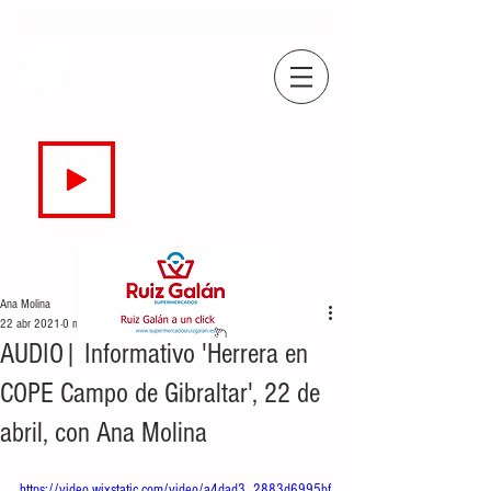
COPE
CAMPO DE GIBRALTAR
94.7 FM
EN DIRECTO
Ana Molina
22 abr 2021
0 min de lectura
AUDIO| Informativo 'Herrera en
COPE Campo de Gibraltar', 22 de
abril, con Ana Molina
https://video.wixstatic.com/video/a4dad3_2883d6995bf