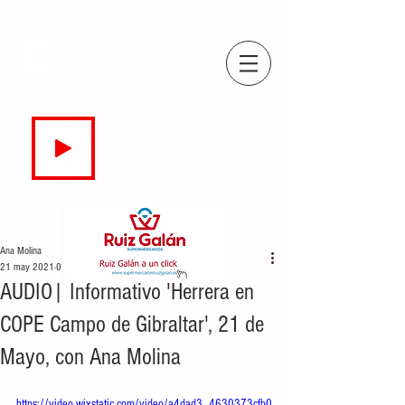
COPE
CAMPO DE GIBRALTAR
94.7 FM
EN DIRECTO
Ana Molina
21 may 2021
0 min de lectura
AUDIO| Informativo 'Herrera en
COPE Campo de Gibraltar', 21 de
Mayo, con Ana Molina
https://video.wixstatic.com/video/a4dad3_4630373cfb0