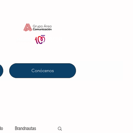
Conócenos
do
Brandnautas