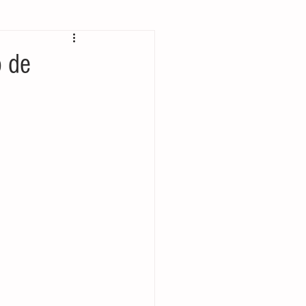
 bolsillo
o de