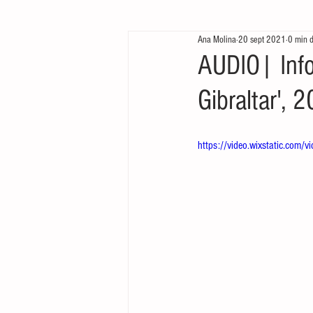
Ana Molina
20 sept 2021
0 min d
Te queremos ver
Arrancamos mo
AUDIO| Info
Gibraltar', 
https://video.wixstatic.c