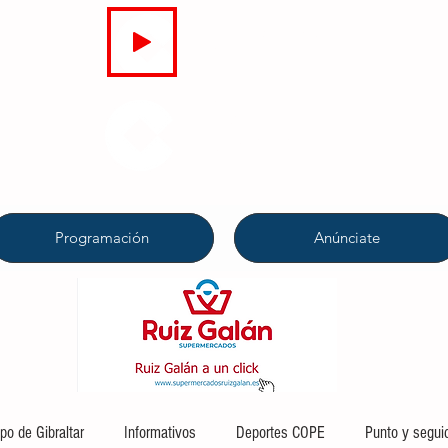
EN DIRECTO
COPE
CAMPO DE GIBRALTAR
94.7 FM
Programación
Anúnciate
o de Gibraltar
Informativos
Deportes COPE
Punto y segui