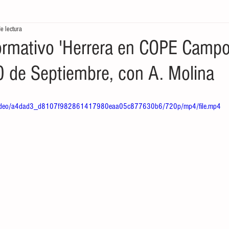
e lectura
tores
Crónicas del Mar
Ecología en la frontera
Economía de
rmativo 'Herrera en COPE Camp
20 de Septiembre, con A. Molina
om/video/a4dad3_d8107f982861417980eaa05c877630b6/720p/mp4/file.mp4