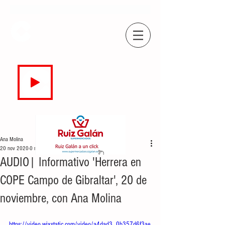
COPE
CAMPO DE GIBRALTAR
94.7 FM
EN DIRECTO
Ana Molina
20 nov 2020
0 min de lectura
AUDIO| Informativo 'Herrera en
COPE Campo de Gibraltar', 20 de
noviembre, con Ana Molina
https://video.wixstatic.com/video/a4dad3_0b357d6f3ae