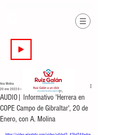
COPE
CAMPO DE GIBRALTAR
94.7 FM
EN DIRECTO
Ana Molina
20 ene 2022
0 min de lectura
AUDIO| Informativo 'Herrera en
COPE Campo de Gibraltar', 20 de
Enero, con A. Molina
https://video.wixstatic.com/video/a4dad3_43bd244edce