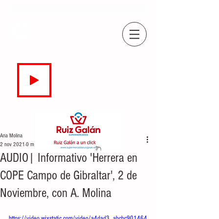
COPE
CAMPO DE GIBRALTAR
94.7 FM
EN DIRECTO
Ana Molina
2 nov 2021
0 min de lectura
AUDIO| Informativo 'Herrera en
COPE Campo de Gibraltar', 2 de
Noviembre, con A. Molina
https://video.wixstatic.com/video/a4dad3_abcbc901464