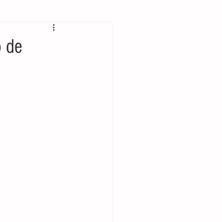
 bolsillo
o de