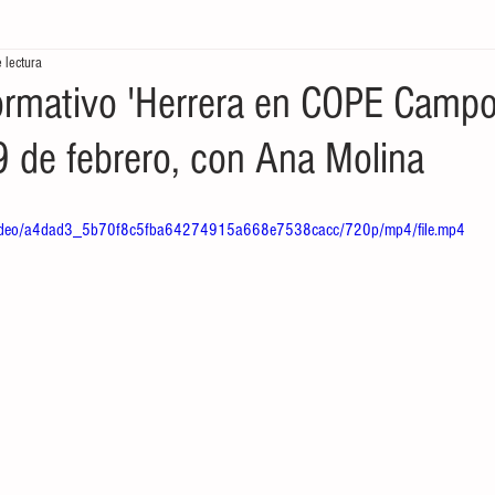
 lectura
tores
Crónicas del Mar
Ecología en la frontera
Economía de
rmativo 'Herrera en COPE Camp
19 de febrero, con Ana Molina
om/video/a4dad3_5b70f8c5fba64274915a668e7538cacc/720p/mp4/file.mp4