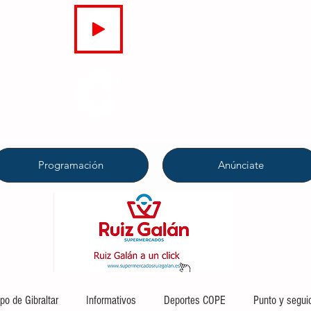
EN DIRECTO
COPE
CAMPO DE GIBRALTAR
94.7 FM
Programación
Anúnciate
o de Gibraltar
Informativos
Deportes COPE
Punto y segui