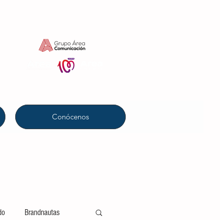
Conócenos
do
Brandnautas