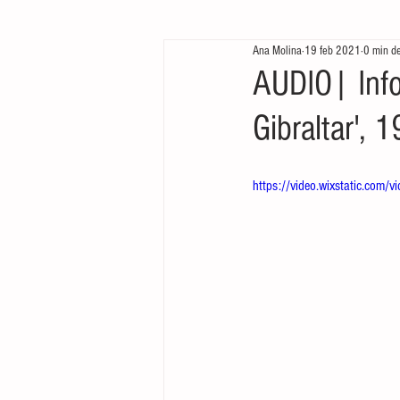
Ana Molina
19 feb 2021
0 min de
Te queremos ver
Arrancamos mo
AUDIO| Info
Gibraltar', 
https://video.wixstatic.c