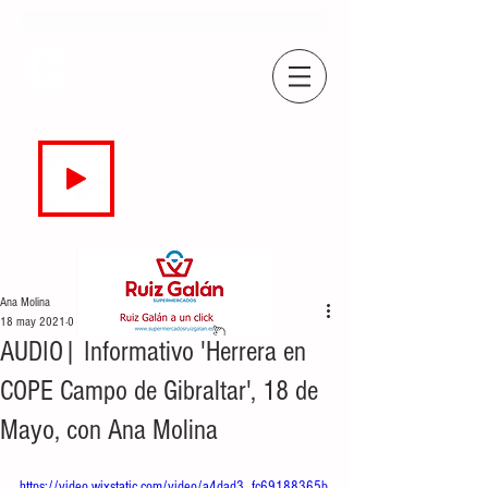
COPE
CAMPO DE GIBRALTAR
94.7 FM
EN DIRECTO
Ana Molina
18 may 2021
0 min de lectura
AUDIO| Informativo 'Herrera en
COPE Campo de Gibraltar', 18 de
Mayo, con Ana Molina
https://video.wixstatic.com/video/a4dad3_fc69188365b