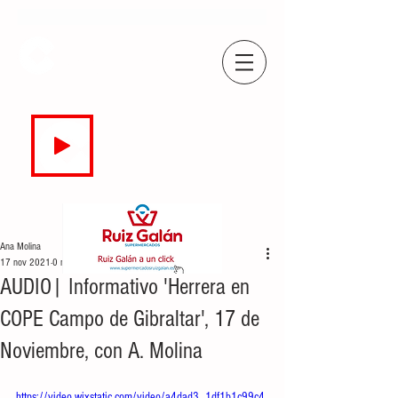
COPE
CAMPO DE GIBRALTAR
94.7 FM
EN DIRECTO
Ana Molina
17 nov 2021
0 min de lectura
AUDIO| Informativo 'Herrera en
COPE Campo de Gibraltar', 17 de
Noviembre, con A. Molina
https://video.wixstatic.com/video/a4dad3_1df1b1c99c4