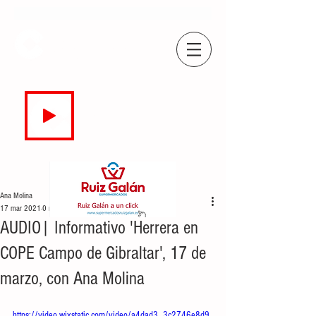
COPE
CAMPO DE GIBRALTAR
94.7 FM
EN DIRECTO
Ana Molina
17 mar 2021
0 min de lectura
AUDIO| Informativo 'Herrera en
COPE Campo de Gibraltar', 17 de
marzo, con Ana Molina
https://video.wixstatic.com/video/a4dad3_3c2746e8d9