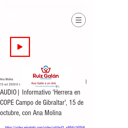
COPE
CAMPO DE GIBRALTAR
94.7 FM
EN DIRECTO
Ana Molina
15 oct 2020
0 min de lectura
AUDIO| Informativo 'Herrera en
COPE Campo de Gibraltar', 15 de
octubre, con Ana Molina
https://video.wixstatic.com/video/a4dad3_e994c160b9