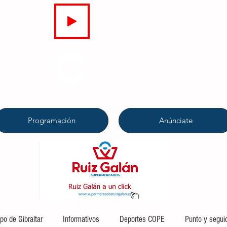
EN DIRECTO
COPE
CAMPO DE GIBRALTAR
94.7 FM
Programación
Anúnciate
o de Gibraltar
Informativos
Deportes COPE
Punto y segui