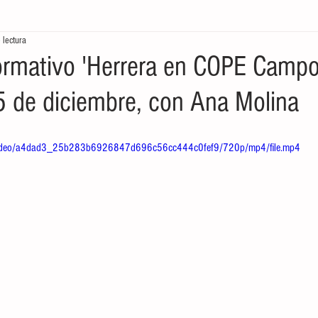
 lectura
tores
Crónicas del Mar
Ecología en la frontera
Economía de
rmativo 'Herrera en COPE Camp
15 de diciembre, con Ana Molina
om/video/a4dad3_25b283b6926847d696c56cc444c0fef9/720p/mp4/file.mp4