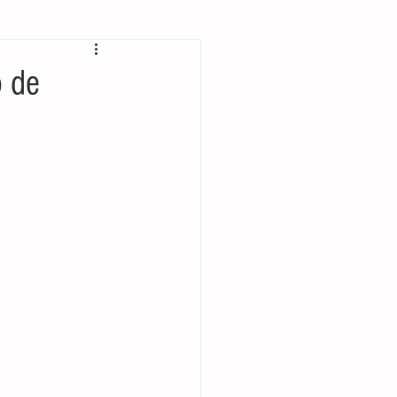
 bolsillo
o de