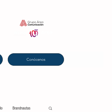
Conócenos
do
Brandnautas