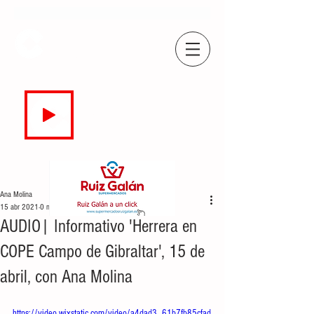
COPE
CAMPO DE GIBRALTAR
94.7 FM
EN DIRECTO
Ana Molina
15 abr 2021
0 min de lectura
AUDIO| Informativo 'Herrera en
COPE Campo de Gibraltar', 15 de
abril, con Ana Molina
https://video.wixstatic.com/video/a4dad3_61b7fb85cfad