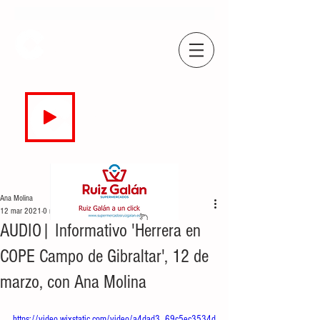
COPE
CAMPO DE GIBRALTAR
94.7 FM
EN DIRECTO
Ana Molina
12 mar 2021
0 min de lectura
AUDIO| Informativo 'Herrera en
COPE Campo de Gibraltar', 12 de
marzo, con Ana Molina
https://video.wixstatic.com/video/a4dad3_69c5ec3534d