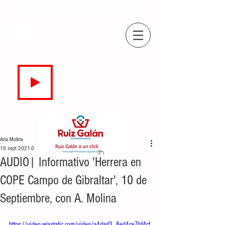
COPE
CAMPO DE GIBRALTAR
94.7 FM
EN DIRECTO
Ana Molina
10 sept 2021
0 min de lectura
AUDIO| Informativo 'Herrera en
COPE Campo de Gibraltar', 10 de
Septiembre, con A. Molina
https://video.wixstatic.com/video/a4dad3_8ed4ce7bf4cf