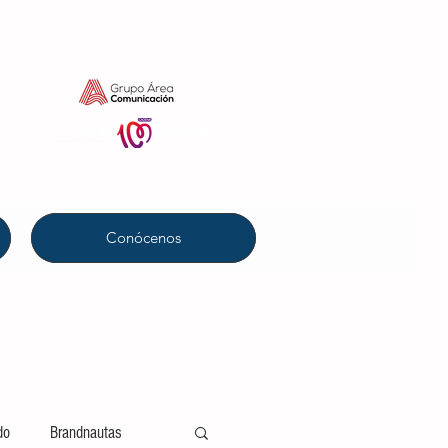
Conócenos
do
Brandnautas