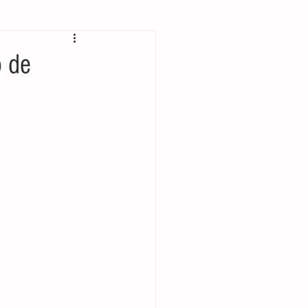
 bolsillo
o de