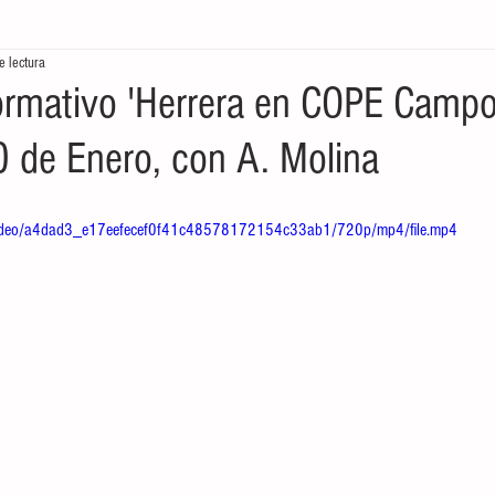
e lectura
tores
Crónicas del Mar
Ecología en la frontera
Economía de
rmativo 'Herrera en COPE Camp
10 de Enero, con A. Molina
om/video/a4dad3_e17eefecef0f41c48578172154c33ab1/720p/mp4/file.mp4