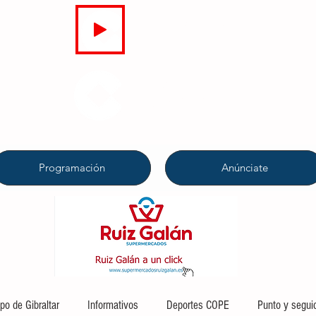
EN DIRECTO
COPE
CAMPO DE GIBRALTAR
94.7 FM
Programación
Anúnciate
o de Gibraltar
Informativos
Deportes COPE
Punto y segui