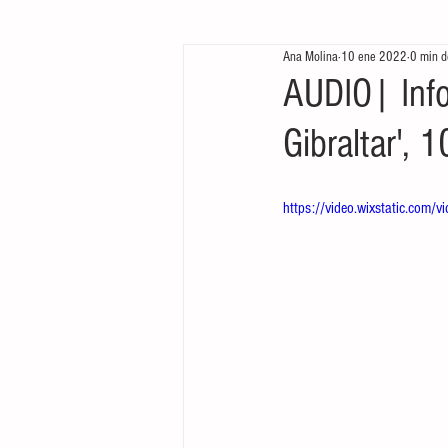
Ana Molina
10 ene 2022
0 min d
Te queremos ver
Arrancamos mo
AUDIO| Info
Gibraltar', 
https://video.wixstatic.c