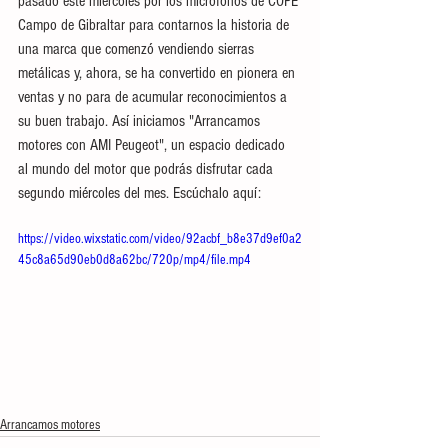
pasado este miércoles por los micrófonos de COPE 
Campo de Gibraltar para contarnos la historia de 
una marca que comenzó vendiendo sierras 
metálicas y, ahora, se ha convertido en pionera en 
ventas y no para de acumular reconocimientos a 
su buen trabajo. Así iniciamos "Arrancamos 
motores con AMI Peugeot", un espacio dedicado 
al mundo del motor que podrás disfrutar cada 
segundo miércoles del mes. Escúchalo aquí:
https://video.wixstatic.com/video/92acbf_b8e37d9ef0a2
45c8a65d90eb0d8a62bc/720p/mp4/file.mp4
Arrancamos motores