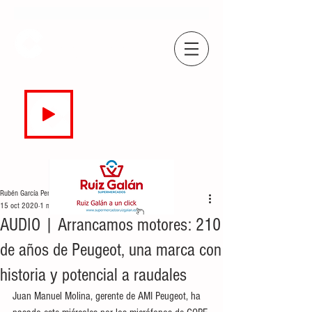
COPE
CAMPO DE GIBRALTAR
94.7 FM
EN DIRECTO
Rubén García Perea
15 oct 2020
1 min de lectura
AUDIO | Arrancamos motores: 210
de años de Peugeot, una marca con
historia y potencial a raudales
Juan Manuel Molina, gerente de AMI Peugeot, ha 