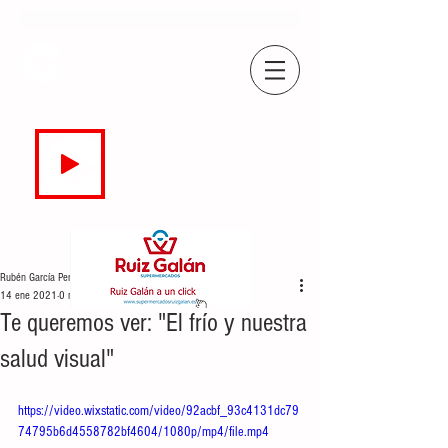
COPE
CAMPO DE GIBRALTAR
94.7 FM
EN DIRECTO
Rubén García Perea
14 ene 2021
0 min de lectura
Te queremos ver: "El frío y nuestra
salud visual"
https://video.wixstatic.com/video/92acbf_93c4131dc79
74795b6d4558782bf4604/1080p/mp4/file.mp4