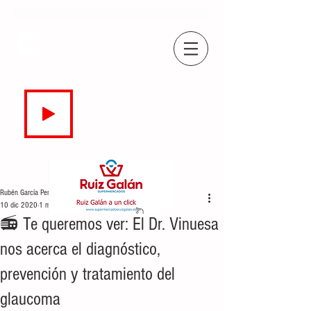
COPE
CAMPO DE GIBRALTAR
94.7 FM
EN DIRECTO
Rubén García Perea
10 dic 2020
1 min de lectura
📻 Te queremos ver: El Dr. Vinuesa
nos acerca el diagnóstico,
prevención y tratamiento del
glaucoma