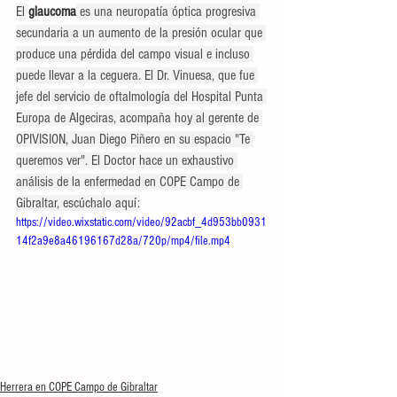
El 
glaucoma
 es una neuropatía óptica progresiva 
secundaria a un aumento de la presión ocular que 
produce una pérdida del campo visual e incluso 
puede llevar a la ceguera. El Dr. Vinuesa, que fue 
jefe del servicio de oftalmología del Hospital Punta 
Europa de Algeciras, acompaña hoy al gerente de 
OPIVISION, Juan Diego Piñero en su espacio "Te 
queremos ver". El Doctor hace un exhaustivo 
análisis de la enfermedad en COPE Campo de 
Gibraltar, escúchalo aquí:
https://video.wixstatic.com/video/92acbf_4d953bb0931
14f2a9e8a46196167d28a/720p/mp4/file.mp4
Herrera en COPE Campo de Gibraltar