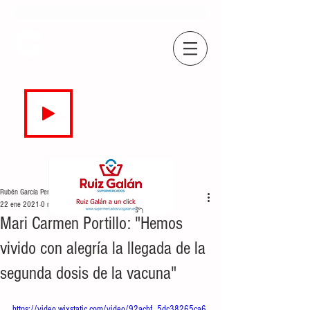
COPE
CAMPO DE GIBRALTAR
94.7 FM
EN DIRECTO
Rubén García Perea
22 ene 2021
0 min de lectura
Mari Carmen Portillo: "Hemos
vivido con alegría la llegada de la
segunda dosis de la vacuna"
https://video.wixstatic.com/video/92acbf_5dc38265ca6