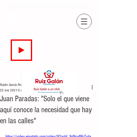
COPE
CAMPO DE GIBRALTAR
94.7 FM
EN DIRECTO
Rubén García Perea
22 ene 2021
0 min de lectura
Juan Paradas: "Solo el que viene
aquí conoce la necesidad que hay
en las calles"
https://video.wixstatic.com/video/92acbf_9d9caf9b7cda