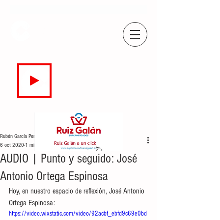
COPE
CAMPO DE GIBRALTAR
94.7 FM
EN DIRECTO
Rubén García Perea
6 oct 2020
1 min de lectura
AUDIO | Punto y seguido: José
Antonio Ortega Espinosa
Hoy, en nuestro espacio de reflexión, José Antonio 
Ortega Espinosa:
https://video.wixstatic.com/video/92acbf_ebfd9c69e0bd