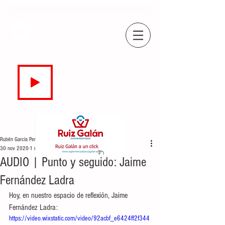
COPE
CAMPO DE GIBRALTAR
94.7 FM
EN DIRECTO
Rubén García Perea
30 nov 2020
1 min de lectura
AUDIO | Punto y seguido: Jaime
Fernández Ladra
Hoy, en nuestro espacio de reflexión, Jaime 
Fernández Ladra:
https://video.wixstatic.com/video/92acbf_e6424ff2f344