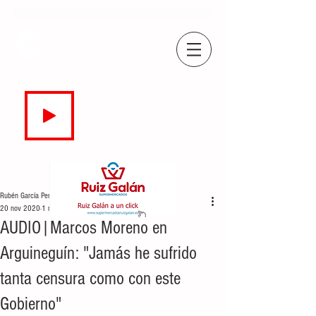
COPE
CAMPO DE GIBRALTAR
94.7 FM
EN DIRECTO
Rubén García Perea
20 nov 2020
1 min de lectura
AUDIO|Marcos Moreno en
Arguineguín: "Jamás he sufrido
tanta censura como con este
Gobierno"