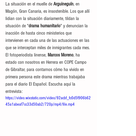
La situación en el muelle de 
Arguineguín
, en 
Magón, Gran Canaria, es insostenible. Los que allí 
lidian con la situación diariamente, tildan la 
situación de "
drama humanitario
" y denuncian la 
inacción de hasta cinco ministerios que 
intervienen en cada una de las actuaciones en las 
que se interceptan miles de inmigrantes cada mes. 
El fotoperiodista linense, 
Marcos Moreno
, ha 
estado con nosotros en Herrera en COPE Campo 
de Gibraltar, para contarnos cómo ha vivido en 
primera persona este drama mientras trabajaba 
para el diario El Español. Escucha aquí la 
entrevista: 
https://video.wixstatic.com/video/92acbf_fc0d5f906b62
45a1abeaf7cc33d50ab2/720p/mp4/file.mp4