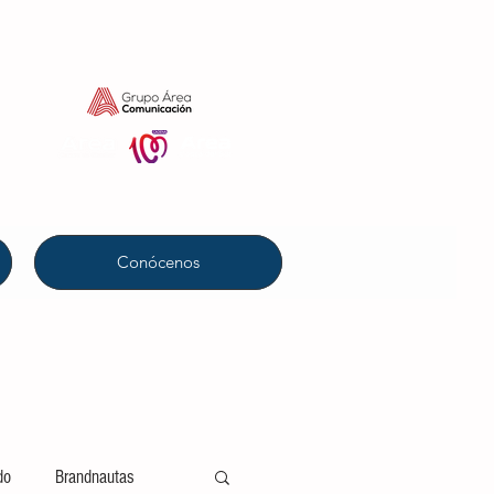
Conócenos
do
Brandnautas