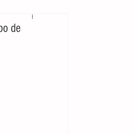
 bolsillo
po de