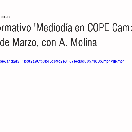
 lectura
tores
Crónicas del Mar
Ecología en la frontera
Economía de
ormativo 'Mediodía en COPE Cam
3 de Marzo, con A. Molina
om/video/a4dad3_1bc82a90fb3b45c89d2e3167bed0d005/480p/mp4/file.mp4