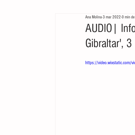
Ana Molina
3 mar 2022
0 min de
Te queremos ver
Arrancamos mo
AUDIO| Inf
Gibraltar', 
https://video.wixstatic.c