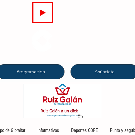
EN DIRECTO
COPE
CAMPO DE GIBRALTAR
94.7 FM
Programación
Anúnciate
o de Gibraltar
Informativos
Deportes COPE
Punto y segui