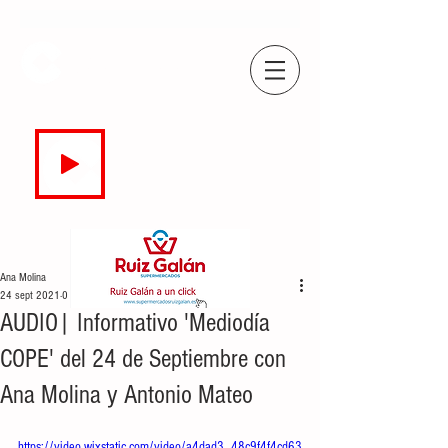
COPE
CAMPO DE GIBRALTAR
94.7 FM
EN DIRECTO
Ana Molina
24 sept 2021
0 min de lectura
AUDIO| Informativo 'Mediodía
COPE' del 24 de Septiembre con
Ana Molina y Antonio Mateo
https://video.wixstatic.com/video/a4dad3_48c9f4f4cd63