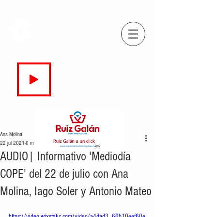
COPE
CAMPO DE GIBRALTAR
94.7 FM
EN DIRECTO
Ana Molina
22 jul 2021
0 min de lectura
AUDIO| Informativo 'Mediodía
COPE' del 22 de julio con Ana
Molina, Iago Soler y Antonio Mateo
https://video.wixstatic.com/video/a4dad3_66b10eef60e