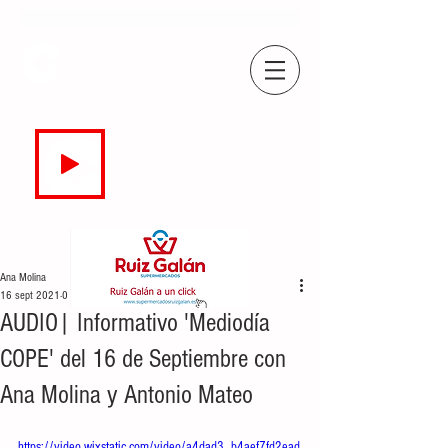
COPE
CAMPO DE GIBRALTAR
94.7 FM
EN DIRECTO
Ana Molina
16 sept 2021
0 min de lectura
AUDIO| Informativo 'Mediodía
COPE' del 16 de Septiembre con
Ana Molina y Antonio Mateo
https://video.wixstatic.com/video/a4dad3_b4aef7fd2ead