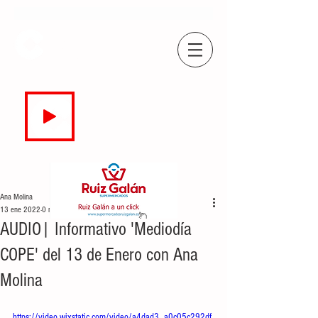
COPE
CAMPO DE GIBRALTAR
94.7 FM
EN DIRECTO
Ana Molina
13 ene 2022
0 min de lectura
AUDIO| Informativo 'Mediodía
COPE' del 13 de Enero con Ana
Molina
https://video.wixstatic.com/video/a4dad3_a0c05c292df