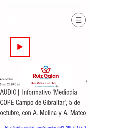
COPE
CAMPO DE GIBRALTAR
94.7 FM
EN DIRECTO
Ana Molina
5 oct 2020
0 min de lectura
AUDIO| Informativo 'Mediodía
COPE Campo de Gibraltar', 5 de
octubre, con A. Molina y A. Mateo
https://video.wixstatic.com/video/a4dad3_3f6a25127e3