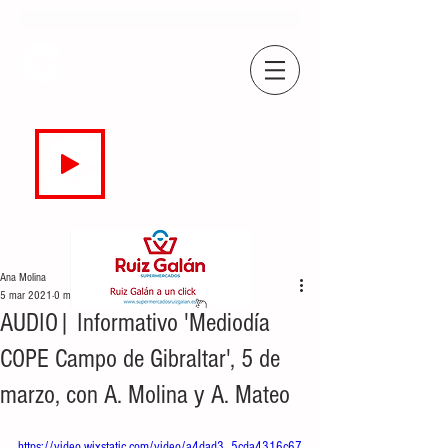
COPE
CAMPO DE GIBRALTAR
94.7 FM
EN DIRECTO
Ana Molina
5 mar 2021
0 min de lectura
AUDIO| Informativo 'Mediodía
COPE Campo de Gibraltar', 5 de
marzo, con A. Molina y A. Mateo
https://video.wixstatic.com/video/a4dad3_5cda4316c67